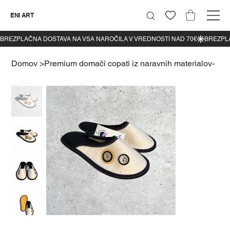
ENI ART
Domov
>
Premium domači copati iz naravnih materialov-