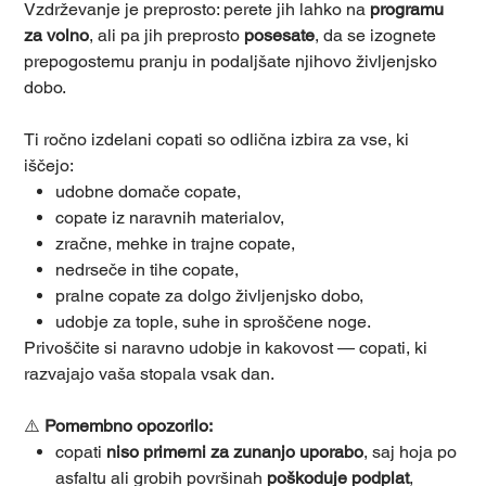
Vzdrževanje je preprosto: perete jih lahko na
programu
za volno
, ali pa jih preprosto
posesate
, da se izognete
prepogostemu pranju in podaljšate njihovo življenjsko
dobo.
Ti ročno izdelani copati so odlična izbira za vse, ki
iščejo:
udobne domače copate,
copate iz naravnih materialov,
zračne, mehke in trajne copate,
nedrseče in tihe copate,
pralne copate za dolgo življenjsko dobo,
udobje za tople, suhe in sproščene noge.
Privoščite si naravno udobje in kakovost — copati, ki
razvajajo vaša stopala vsak dan.
⚠️
Pomembno opozorilo:
copati
niso primerni za zunanjo uporabo
, saj hoja po
asfaltu ali grobih površinah
poškoduje podplat
,