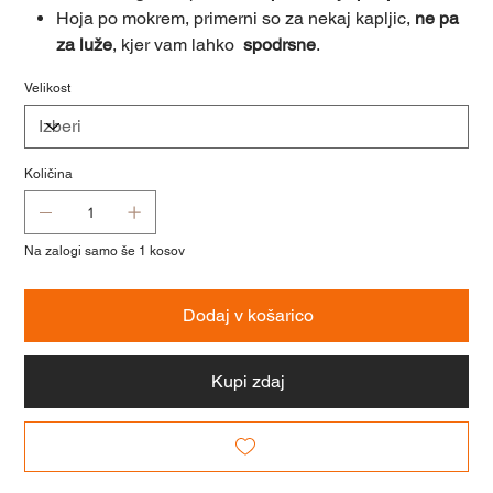
Hoja po mokrem, primerni so za nekaj kapljic,
ne pa
za luže
, kjer vam lahko
spodrsne
.
Velikost
Količina
Na zalogi samo še 1 kosov
Dodaj v košarico
Kupi zdaj