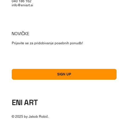
040 186 162
info@eniart.si
NOVIČKE
Prijavite se za pridobivanje posebnih ponudb!
Ja, naročam se na vaše novičke!
*
SIGN UP
ENI ART
© 2025 by Jakob Robič.