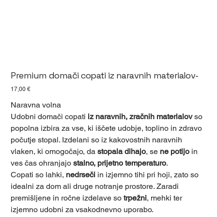
Premium domači copati iz naravnih materialov-
Cena
17,00 €
Naravna volna
Udobni domači copati
iz naravnih, zračnih materialov
so
popolna izbira za vse, ki iščete udobje, toplino in zdravo
počutje stopal. Izdelani so iz kakovostnih naravnih
vlaken, ki omogočajo, da
stopala dihajo
, se
ne potijo
in
ves čas ohranjajo
stalno, prijetno temperaturo
.
Copati so lahki,
nedrseči
in izjemno tihi pri hoji, zato so
idealni za dom ali druge notranje prostore. Zaradi
premišljene in ročne izdelave so
trpežni
, mehki ter
izjemno udobni za vsakodnevno uporabo.