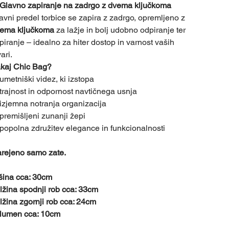
Glavno zapiranje na zadrgo z dvema ključkoma
avni predel torbice se zapira z zadrgo, opremljeno z
ema ključkoma
za lažje in bolj udobno odpiranje ter
piranje – idealno za hiter dostop in varnost vaših
ari.
kaj Chic Bag?
umetniški videz, ki izstopa
trajnost in odpornost navtičnega usnja
izjemna notranja organizacija
premišljeni zunanji žepi
popolna združitev elegance in funkcionalnosti
rejeno samo zate.
šina cca: 30cm
lžina spodnji rob cca: 33cm
lžina zgornji rob cca: 24cm
lumen cca: 10cm