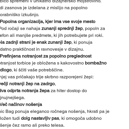
rbico spremeni v unikatno dizajnersko mojstrovino.
di zasnova je izdelana z mislijo na popolno
orabniško izkušnjo.
Popolna organizacija, kjer ima vse svoje mesto
Pod ročaji se nahaja
zunanji sprednji žep
, popoln za
lefon ali manjše predmete, ki jih potrebujete pri roki.
Na zadnji strani je enak zunanji žep
, ki ponuja
datno praktičnost in ravnovesje v dizajnu.
Prefinjena notranjost za popolno preglednost
tranjost torbice je obložena s kakovostno
bombažno
dlogo
, ki ščiti vaše potrebščine.
njej vas pričakajo trije skrbno razporejeni žepi:
večji notranji žep na zadrgo
,
dva odprta notranja žepa
za hiter dostop do
jnujnejšega.
Več načinov nošenja
ic Bag ponuja eleganco ročnega nošenja, hkrati pa je
iložen tudi
dolg nastavljiv pas
, ki omogoča udobno
šenje čez ramo ali preko telesa.