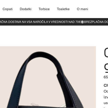
Copati
Dodatki
Torbice
Toaletke
O meni
Cen
65
Ch
Od
iz
us