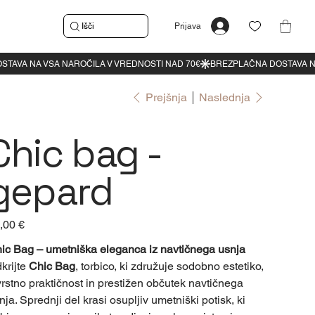
Išči
Prijava
Prejšnja
Naslednja
Chic bag -
gepard
a
,00 €
ic Bag – umetniška eleganca iz navtičnega usnja
krijte
Chic Bag
, torbico, ki združuje sodobno estetiko,
vrstno praktičnost in prestižen občutek navtičnega
nja. Sprednji del krasi osupljiv umetniški potisk, ki