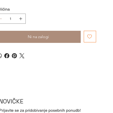
ličina
Ni na zalogi
NOVIČKE
Prijavite se za pridobivanje posebnih ponudb!