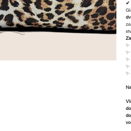
✔ 
Gl
dv
za
stv
Za
✨ 
✨ 
✨ 
✨ 
✨ 
Na
Vi
do
do
vo