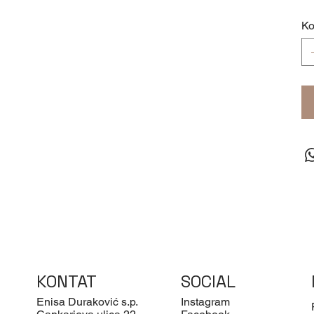
Ko
KONTAT
SOCIAL
Enisa Duraković s.p.
Instagram