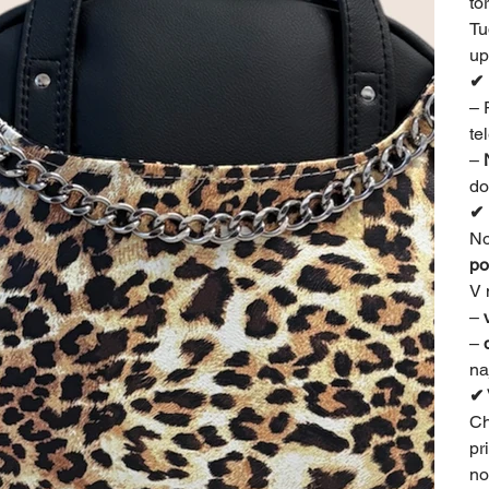
to
Tu
up
✔ 
– 
te
–
do
✔ 
No
po
V 
–
–
na
✔ 
Ch
pr
no