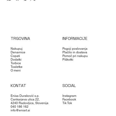
TRGOVINA
INFORMACIJE
Nakupuj
Pogoji poslovanja
Denarnice
Plačilo in dostava
Copati
Pomoč pri nakupu
Dodatki
Piškotki
Torbice
Toaletke
O meni
KONTAT
SOCIAL
Enisa Duraković s.p.
Instagram
Cankarjeva ulica 22,
Facebook
4240 Radovljica, Slovenija
Tik Tok
040 186 162
info@eniart.si