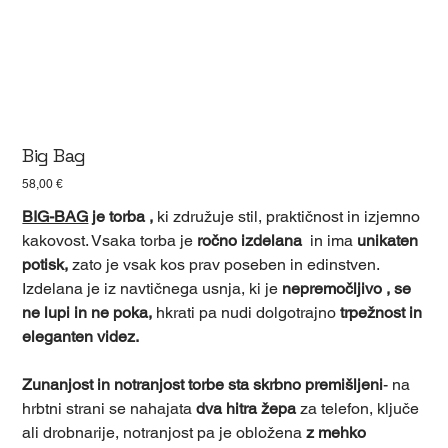
Big Bag
Cena
58,00 €
BIG-BAG
je torba ,
ki združuje stil, praktičnost in izjemno
kakovost. Vsaka torba je
ročno izdelana
in ima
unikaten
potisk,
zato je vsak kos prav poseben in edinstven.
Izdelana je iz navtičnega usnja, ki je
nepremočljivo , se
ne lupi in ne poka,
hkrati pa nudi dolgotrajno
trpežnost in
eleganten videz.
Zunanjost in notranjost torbe sta skrbno premišljeni
- na
hrbtni strani se nahajata
dva hitra žepa
za telefon, ključe
ali drobnarije, notranjost pa je obložena
z mehko