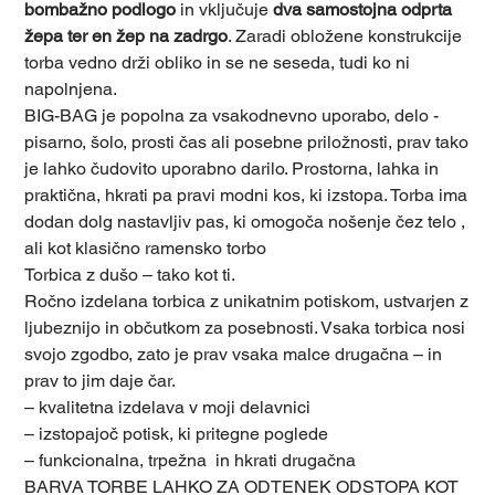
bombažno podlogo
in vključuje
dva samostojna odprta
žepa ter en žep na zadrgo
. Zaradi obložene konstrukcije
torba vedno drži obliko in se ne seseda, tudi ko ni
napolnjena.
BIG-BAG je popolna za vsakodnevno uporabo, delo -
pisarno, šolo, prosti čas ali posebne priložnosti, prav tako
je lahko čudovito uporabno darilo. Prostorna, lahka in
praktična, hkrati pa pravi modni kos, ki izstopa. Torba ima
dodan dolg nastavljiv pas, ki omogoča nošenje čez telo ,
ali kot klasično ramensko torbo
Torbica z dušo – tako kot ti.
Ročno izdelana torbica z unikatnim potiskom, ustvarjen z
ljubeznijo in občutkom za posebnosti. Vsaka torbica nosi
svojo zgodbo, zato je prav vsaka malce drugačna – in
prav to jim daje čar.
– kvalitetna izdelava v moji delavnici
– izstopajoč potisk, ki pritegne poglede
– funkcionalna, trpežna in hkrati drugačna
BARVA TORBE LAHKO ZA ODTENEK ODSTOPA KOT