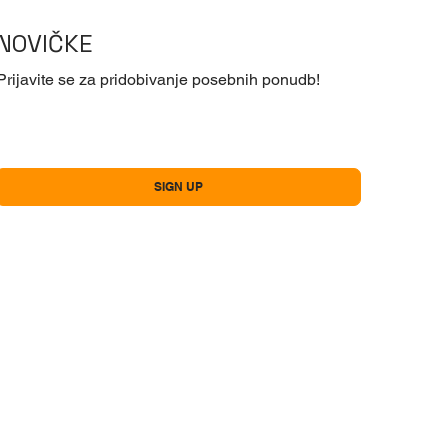
NOVIČKE
Prijavite se za pridobivanje posebnih ponudb!
Ja, naročam se na vaše novičke!
*
SIGN UP