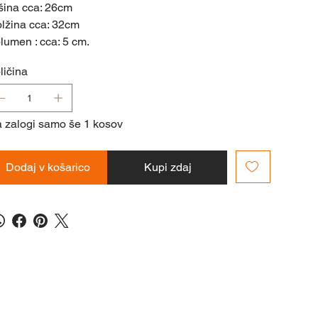
šina cca: 26cm
lžina cca: 32cm
lumen : cca: 5 cm.
ličina
 zalogi samo še 1 kosov
Dodaj v košarico
Kupi zdaj