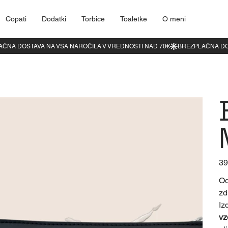
Copati
Dodatki
Torbice
Toaletke
O meni
Cen
39
Od
zd
Iz
vz