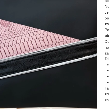
al
No
vs
pr
za
Po
ob
D
no
za
Di
T
zd
za