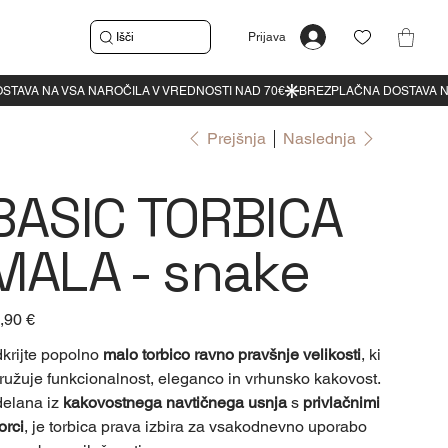
Išči
Prijava
Prejšnja
Naslednja
BASIC TORBICA
MALA - snake
a
,90 €
krijte popolno
malo torbico ravno pravšnje velikosti
, ki
ružuje funkcionalnost, eleganco in vrhunsko kakovost.
delana iz
kakovostnega navtičnega usnja
s
privlačnimi
orci
, je torbica prava izbira za vsakodnevno uporabo