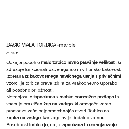
BASIC MALA TORBICA -marble
Cena
39,90 €
Odkrijte popolno
malo torbico ravno pravšnje velikosti
, ki
združuje funkcionalnost, eleganco in vrhunsko kakovost.
Izdelana iz
kakovostnega navtičnega usnja
s
privlačnimi
vzorci
, je torbica prava izbira za vsakodnevno uporabo
ali posebne priložnosti.
Notranjost je
tapecirana z mehko bombažno podlogo
in
vsebuje praktičen
žep na zadrgo
, ki omogoča varen
prostor za vaše najpomembnejše stvari. Torbica se
zapira na zadrgo
, kar zagotavlja dodatno varnost.
Posebnost torbice je, da je
tapecirana in ohranja svojo