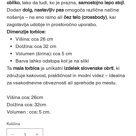
obliko
, tako da tudi, ko je prazna,
samostojno lepo stoji
.
Dodan
dolg, nastavljiv pas
omogoča različne načine
nošenja – na eno ramo ali
čez telo (crossbody)
, kar
zagotavlja udobje in prostoročno uporabo.
Dimenzije torbice:
Višina: cca 26 cm
Dolžina: cca 32 cm
Volumen (širina): cca 5 cm
Barva lahko odstopa kot je na sliki
Ta
mala torbica
je unikatni
izdelek slovenske obrti
, ki
združuje kakovost, praktičnost in modni videz – idealna
za vsakodnevne obveznosti ali sprehode po mestu.
Višina cca: 26cm
Dolžina cca: 32cm
Volumen : cca: 5 cm.
Količina