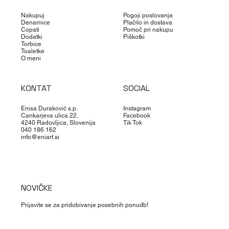
Nakupuj
Pogoji poslovanja
Denarnice
Plačilo in dostava
Copati
Pomoč pri nakupu
Dodatki
Piškotki
Torbice
Toaletke
O meni
KONTAT
SOCIAL
Enisa Duraković s.p.
Instagram
Cankarjeva ulica 22,
Facebook
4240 Radovljica, Slovenija
Tik Tok
040 186 162
info@eniart.si
NOVIČKE
Prijavite se za pridobivanje posebnih ponudb!